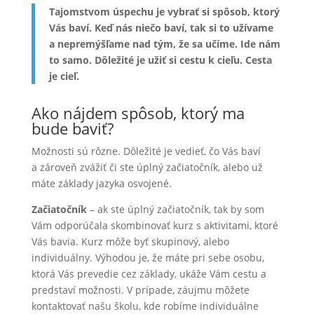
Tajomstvom úspechu je vybrať si spôsob, ktorý
Vás baví. Keď nás niečo baví, tak si to užívame
a nepremýšľame nad tým, že sa učíme. Ide nám
to samo. Dôležité je užiť si cestu k cieľu. Cesta
je cieľ.
Ako nájdem spôsob, ktorý ma
bude baviť?
Možnosti sú rôzne. Dôležité je vedieť, čo Vás baví
a zároveň zvážiť či ste úplný začiatočník, alebo už
máte základy jazyka osvojené.
Začiatočník
– ak ste úplný začiatočník, tak by som
Vám odporúčala skombinovať kurz s aktivitami, ktoré
Vás bavia. Kurz môže byť skupinový, alebo
individuálny. Výhodou je, že máte pri sebe osobu,
ktorá Vás prevedie cez základy, ukáže Vám cestu a
predstaví možnosti. V prípade, záujmu môžete
kontaktovať našu školu, kde robíme individuálne