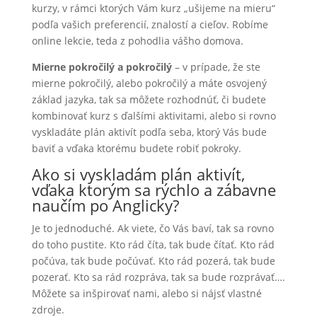
kurzy, v rámci ktorých Vám kurz „ušijeme na mieru“
podľa vašich preferencií, znalostí a cieľov. Robíme
online lekcie, teda z pohodlia vášho domova.
Mierne pokročilý a pokročilý
– v prípade, že ste
mierne pokročilý, alebo pokročilý a máte osvojený
základ jazyka, tak sa môžete rozhodnúť, či budete
kombinovať kurz s ďalšími aktivitami, alebo si rovno
vyskladáte plán aktivít podľa seba, ktorý Vás bude
baviť a vďaka ktorému budete robiť pokroky.
Ako si vyskladám plán aktivít,
vďaka ktorým sa rýchlo a zábavne
naučím po Anglicky?
Je to jednoduché. Ak viete, čo Vás baví, tak sa rovno
do toho pustite. Kto rád číta, tak bude čítať. Kto rád
počúva, tak bude počúvať. Kto rád pozerá, tak bude
pozerať. Kto sa rád rozpráva, tak sa bude rozprávať….
Môžete sa inšpirovať nami, alebo si nájsť vlastné
zdroje.