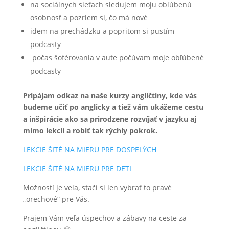
na sociálnych sieťach sledujem moju obľúbenú
osobnosť a pozriem si, čo má nové
idem na prechádzku a popritom si pustím
podcasty
počas šoférovania v aute počúvam moje obľúbené
podcasty
Pripájam odkaz na naše kurzy angličtiny, kde vás
budeme učiť po anglicky a tiež vám ukážeme cestu
a inšpirácie ako sa prirodzene rozvíjať v jazyku aj
mimo lekcií a robiť tak rýchly pokrok.
LEKCIE ŠITÉ NA MIERU PRE DOSPELÝCH
LEKCIE ŠITÉ NA MIERU PRE DETI
Možností je veľa, stačí si len vybrať to pravé
„orechové“ pre Vás.
Prajem Vám veľa úspechov a zábavy na ceste za