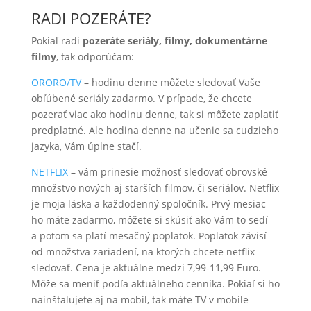
RADI POZERÁTE?
Pokiaľ radi
pozeráte seriály, filmy, dokumentárne
filmy
, tak odporúčam:
ORORO/TV
– hodinu denne môžete sledovať Vaše
obľúbené seriály zadarmo. V prípade, že chcete
pozerať viac ako hodinu denne, tak si môžete zaplatiť
predplatné. Ale hodina denne na učenie sa cudzieho
jazyka, Vám úplne stačí.
NETFLIX
– vám prinesie možnosť sledovať obrovské
množstvo nových aj starších filmov, či seriálov. Netflix
je moja láska a každodenný spoločník. Prvý mesiac
ho máte zadarmo, môžete si skúsiť ako Vám to sedí
a potom sa platí mesačný poplatok. Poplatok závisí
od množstva zariadení, na ktorých chcete netflix
sledovať. Cena je aktuálne medzi 7,99-11,99 Euro.
Môže sa meniť podľa aktuálneho cenníka. Pokiaľ si ho
nainštalujete aj na mobil, tak máte TV v mobile