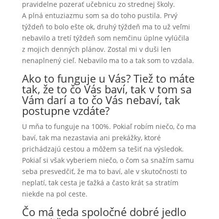
pravidelne pozerať učebnicu zo strednej školy.
A plná entuziazmu som sa do toho pustila. Prvý
týždeň to bolo ešte ok, druhý týždeň ma to už veľmi
nebavilo a tretí týždeň som nemčinu úplne vylúčila
z mojich denných plánov. Zostal mi v duši len
nenaplnený cieľ. Nebavilo ma to a tak som to vzdala.
Ako to funguje u Vás? Tiež to máte
tak, že to čo Vás baví, tak v tom sa
Vám darí a to čo Vás nebaví, tak
postupne vzdáte?
U mňa to funguje na 100%. Pokiaľ robím niečo, čo ma
baví, tak ma nezastavia ani prekážky, ktoré
prichádzajú cestou a môžem sa tešiť na výsledok.
Pokiaľ si však vyberiem niečo, o čom sa snažím samu
seba presvedčiť, že ma to baví, ale v skutočnosti to
neplatí, tak cesta je ťažká a často krát sa stratím
niekde na pol ceste.
Čo má teda spoločné dobré jedlo