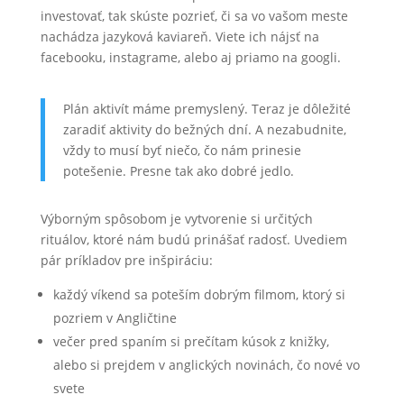
investovať, tak skúste pozrieť, či sa vo vašom meste
nachádza jazyková kaviareň. Viete ich nájsť na
facebooku, instagrame, alebo aj priamo na googli.
Plán aktivít máme premyslený. Teraz je dôležité
zaradiť aktivity do bežných dní. A nezabudnite,
vždy to musí byť niečo, čo nám prinesie
potešenie. Presne tak ako dobré jedlo.
Výborným spôsobom je vytvorenie si určitých
rituálov, ktoré nám budú prinášať radosť. Uvediem
pár príkladov pre inšpiráciu:
každý víkend sa poteším dobrým filmom, ktorý si
pozriem v Angličtine
večer pred spaním si prečítam kúsok z knižky,
alebo si prejdem v anglických novinách, čo nové vo
svete