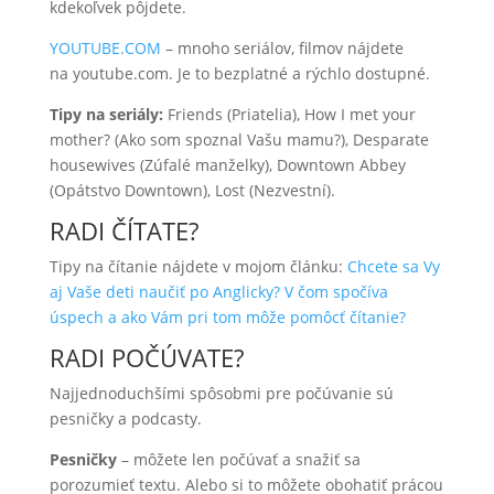
kdekoľvek pôjdete.
YOUTUBE.COM
– mnoho seriálov, filmov nájdete
na youtube.com. Je to bezplatné a rýchlo dostupné.
Tipy na seriály:
Friends (Priatelia), How I met your
mother? (Ako som spoznal Vašu mamu?), Desparate
housewives (Zúfalé manželky), Downtown Abbey
(Opátstvo Downtown), Lost (Nezvestní).
RADI ČÍTATE?
Tipy na čítanie nájdete v mojom článku:
Chcete sa Vy
aj Vaše deti naučiť po Anglicky? V čom spočíva
úspech a ako Vám pri tom môže pomôcť čítanie?
RADI POČÚVATE?
Najjednoduchšími spôsobmi pre počúvanie sú
pesničky a podcasty.
Pesničky
– môžete len počúvať a snažiť sa
porozumieť textu. Alebo si to môžete obohatiť prácou