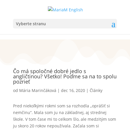
Vyberte stranu
Čo má spoločné dobré jedlo s
angličtinou? Všetko! Poďme sa na to spolu
pozrieť
od
Mária Marinčáková
|
dec 16, 2020
|
Články
Pred niekoľkými rokmi som sa rozhodla „oprášiť si
nemčinu“. Mala som ju na základnej, aj strednej
škole. V tom čase mi to celkom šlo, ale medzitým som
ju skoro 20 rokov nepoužívala. Začala som si