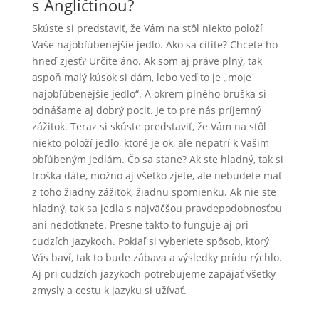
s Angličtinou?
Skúste si predstaviť, že Vám na stôl niekto položí
Vaše najobľúbenejšie jedlo. Ako sa cítite? Chcete ho
hneď zjesť? Určite áno. Ak som aj práve plný, tak
aspoň malý kúsok si dám, lebo veď to je „moje
najobľúbenejšie jedlo“. A okrem plného bruška si
odnášame aj dobrý pocit. Je to pre nás príjemný
zážitok. Teraz si skúste predstaviť, že Vám na stôl
niekto položí jedlo, ktoré je ok, ale nepatrí k Vašim
obľúbeným jedlám. Čo sa stane? Ak ste hladný, tak si
troška dáte, možno aj všetko zjete, ale nebudete mať
z toho žiadny zážitok, žiadnu spomienku. Ak nie ste
hladný, tak sa jedla s najväčšou pravdepodobnosťou
ani nedotknete. Presne takto to funguje aj pri
cudzích jazykoch. Pokiaľ si vyberiete spôsob, ktorý
Vás baví, tak to bude zábava a výsledky prídu rýchlo.
Aj pri cudzích jazykoch potrebujeme zapájať všetky
zmysly a cestu k jazyku si užívať.