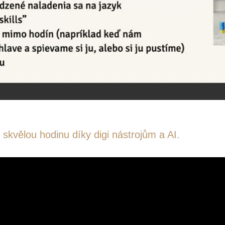
 skvělou hodinu díky digi nástrojům a AI.