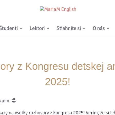
Študenti
Lektori
Stiahnite si
O nás
ry z Kongresu detskej an
2025!
ajem. 😊
azy na všetky rozhovory z kongresu 2025! Verím, že si ich