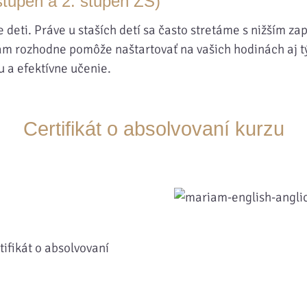
stupeň a 2. stupeň ZŠ)
ie deti. Práve u staších detí sa často stretáme s nižším 
 vám rozhodne pomôže naštartovať na vašich hodinách aj 
 a efektívne učenie.
Certifikát o absolvovaní kurzu
ifikát o absolvovaní