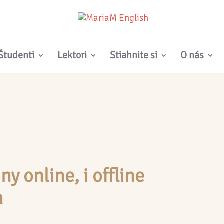
Študenti
Lektori
Stiahnite si
O nás
y online, i offline
h