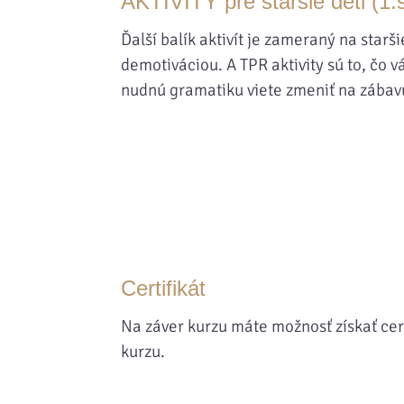
AKTIVITY pre staršie deti (1.
Ďalší balík aktivít je zameraný na starš
demotiváciou. A TPR aktivity sú to, čo
nudnú gramatiku viete zmeniť na zábavu
Certifikát
Na záver kurzu máte možnosť získať cert
kurzu.