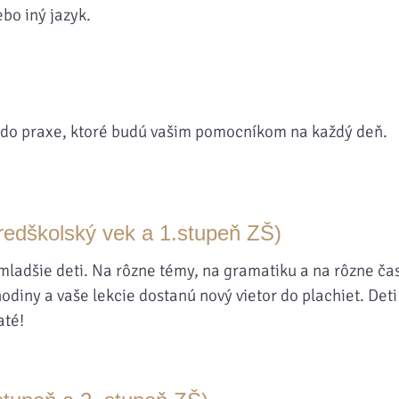
ebo iný jazyk.
v do praxe, ktoré budú vašim pomocníkom na každý deň.
redškolský vek a 1.stupeň ZŠ)
e mladšie deti. Na rôzne témy, na gramatiku a na rôzne čas
hodiny a vaše lekcie dostanú nový vietor do plachiet. Det
até!