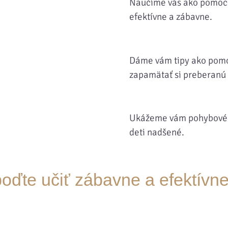
Naučíme vás ako pomoco
efektívne a zábavne.
Dáme vám tipy ako pomo
zapamätať si preberanú 
Ukážeme vám pohybové hry
deti nadšené.
 poďte učiť zábavne a efektív