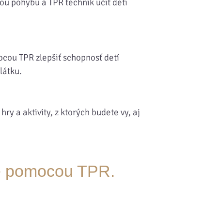
u pohybu a TPR techník učiť deti
cou TPR zlepšiť schopnosť detí
látku.
 a aktivity, z ktorých budete vy, aj
ne pomocou TPR.