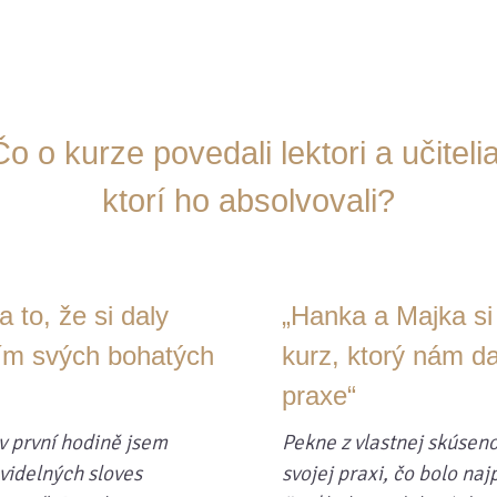
Čo o kurze povedali lektori a učitelia
ktorí ho absolvovali?
 to, že si daly
„Hanka a Majka si 
tím svých bohatých
kurz, ktorý nám da
praxe“
v první hodině jsem
Pekne z vlastnej skúseno
videlných sloves
svojej praxi, čo bolo naj