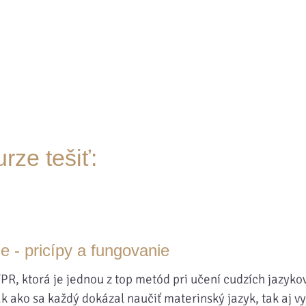
Chcem ísť do kurzu
rze tešiť:
 - pricípy a fungovanie
PR, ktorá je jednou z top metód pri učení cudzích jazyk
k ako sa každý dokázal naučiť materinský jazyk, tak aj 