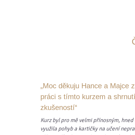
„Moc děkuju Hance a Majce za
práci s tímto kurzem a shrnu
zkušeností“
Kurz byl pro mě velmi přínosným, hned 
využila pohyb a kartičky na učení nepra