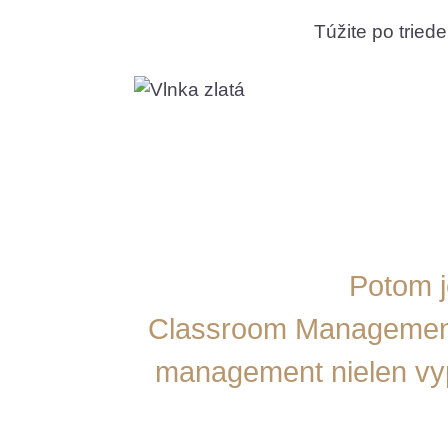
Túžite po tried
Potom j
Classroom Management v
management nielen vypo