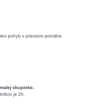
a ako pohyb v priestore pomáha
malej skupinke.
níkov je 20.