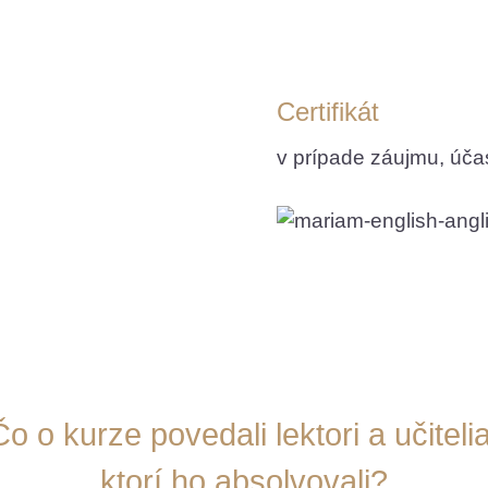
Certifikát
v prípade záujmu, účast
Čo o kurze povedali lektori a učitelia
ktorí ho absolvovali?