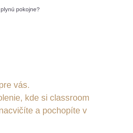
y plynú pokojne?
pre vás.
lenie, kde si classroom
nacvičíte a pochopíte v