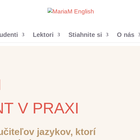
udenti
Lektori
Stiahnite si
O nás
M
T V PRAXI
učiteľov jazykov, ktorí