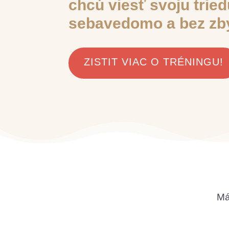
chcú viesť svoju trie
sebavedomo a bez zb
ZISTIT VIAC O TRÉNINGU!
Má