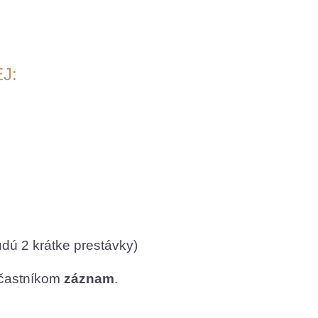
J:
dú 2 krátke prestávky)
účastníkom
záznam
.