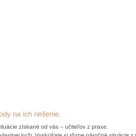
Chcem na tréning!
ody na ich riešenie.
tuácie získané od vás – učiteľov z praxe.
stnej koži. Vyskúšate si rôzne náročné situácie z tr