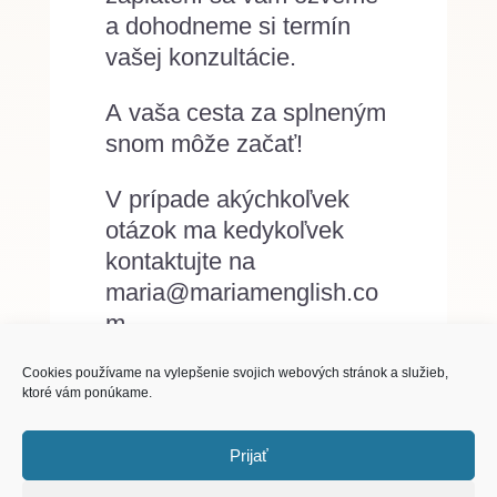
a dohodneme si termín
vašej konzultácie.
A vaša cesta za splneným
snom môže začať!
V prípade akýchkoľvek
otázok ma kedykoľvek
kontaktujte na
maria@mariamenglish.co
m.
Cookies používame na vylepšenie svojich webových stránok a služieb,
Prajem vám krásny deň.
ktoré vám ponúkame.
Majka
Prijať